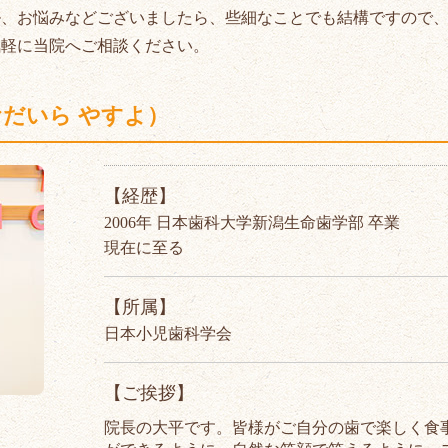
ル、お悩みなどございましたら、些細なことでも結構ですので
気軽に当院へご相談ください。
おだいら やすよ）
【経歴】
2006年 日本歯科大学新潟生命歯学部 卒業
現在に至る
【所属】
日本小児歯科学会
【ご挨拶】
院長の大平です。皆様がご自分の歯で楽しく食