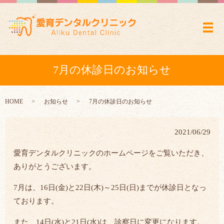
メ
7月の休診日のお知らせ
HOME
お知らせ
7月の休診日のお知らせ
2021/06/29
愛育デンタルクリニックのホームページをご覧いただき、
ありがとうございます。
7
月は、
16
日(金)と
22
日(木)～
25
日(日)までが休診日となっ
ております。
また、
14
日(水)と
21
日(水)は、診察日に変更になります。